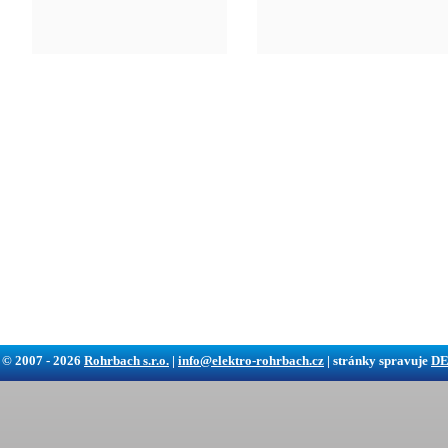
 © 2007 - 2026
Rohrbach s.r.o.
|
info@elektro-rohrbach.cz
| stránky spravuje
DE